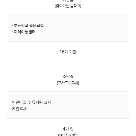
(찾아가는 숲학교)
-초등학교 돌봄교실
-지역아동센터
16개 기관
소담숲
(교사프로그램)
어린이집 및 유치원 교사
기관교사
4개 팀
(10명~20명)