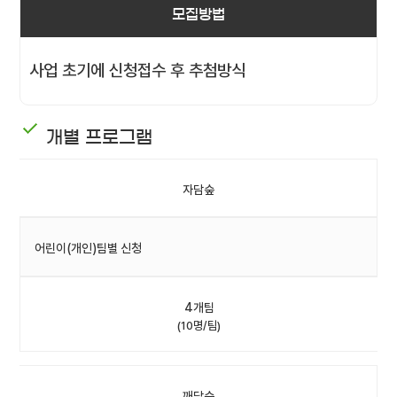
모집방법
사업 초기에 신청접수 후 추첨방식
개별 프로그램
자담숲
어린이(개인)팀별 신청
4개팀
(10명/팀)
깨담숲