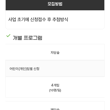
모집방법
사업 초기에 신청접수 후 추첨방식
개별 프로그램
자담숲
어린이(개인)팀별 신청
4개팀
(10명/팀)
깨담숲