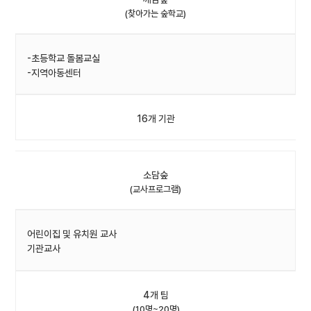
(찾아가는 숲학교)
-초등학교 돌봄교실
-지역아동센터
16개 기관
소담숲
(교사프로그램)
어린이집 및 유치원 교사
기관교사
4개 팀
(10명~20명)