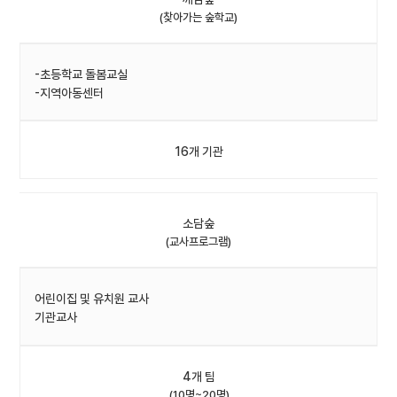
(찾아가는 숲학교)
-초등학교 돌봄교실
-지역아동센터
16개 기관
소담숲
(교사프로그램)
어린이집 및 유치원 교사
기관교사
4개 팀
(10명~20명)