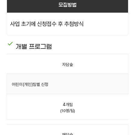
모집방법
사업 초기에 신청접수 후 추첨방식
개별 프로그램
자담숲
어린이(개인)팀별 신청
4개팀
(10명/팀)
깨담숲