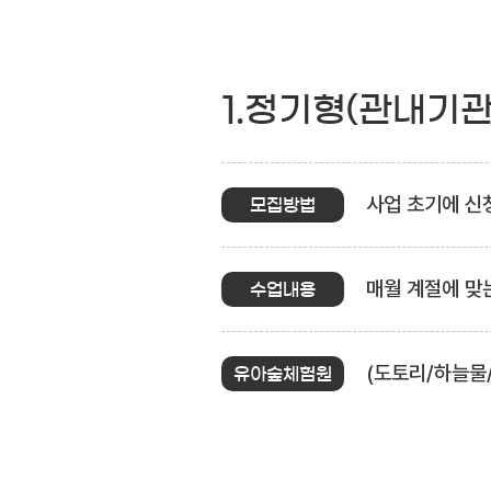
1.정기형(관내기
사업 초기에 신청
모집방법
매월 계절에 맞
수업내용
(도토리/하늘물
유아숲체험원