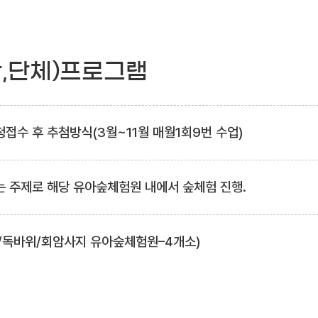
관,단체)프로그램
접수 후 추첨방식(3월~11월 매월1회9번 수업)
는 주제로 해당 유아숲체험원 내에서 숲체험 진행.
/독바위/회암사지 유아숲체험원–4개소)