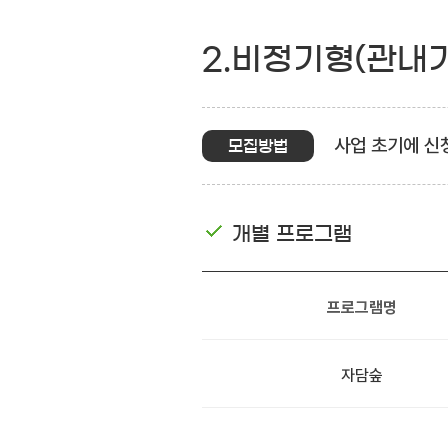
2.비정기형(관내
사업 초기에 신
모집방법
개별 프로그램
프로그램명
자담숲