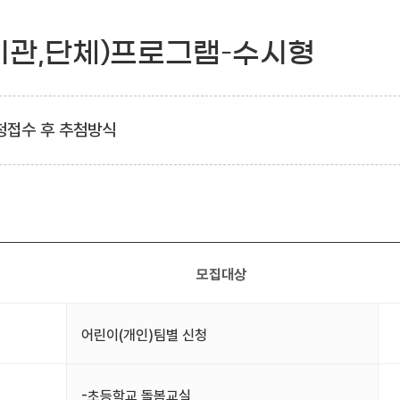
기관,단체)프로그램–수시형
청접수 후 추첨방식
모집대상
어린이(개인)팀별 신청
-초등학교 돌봄교실