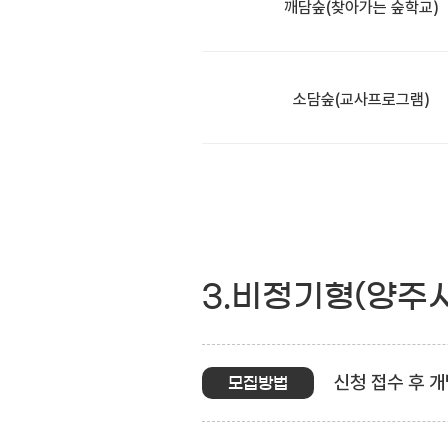
깨담숲
(찾아가는 숲학교)
소담숲
(교사프로그램)
3.비정기형(양주
신청 접수 후 개
모집방법