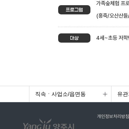
가족숲체험 프로그
프로그램
(홍죽/오산산들
4세~초등 저학
대상
개인정보처리방