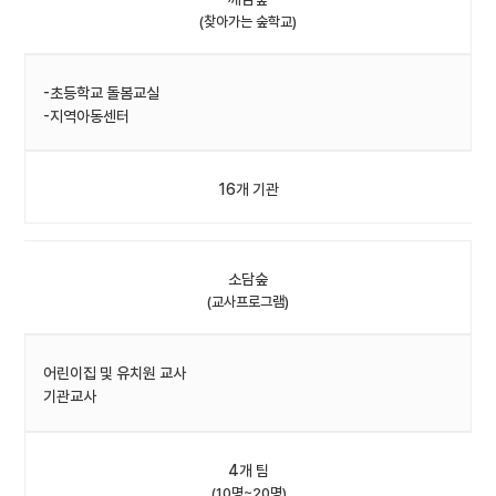
(찾아가는 숲학교)
-초등학교 돌봄교실
-지역아동센터
16개 기관
소담숲
(교사프로그램)
어린이집 및 유치원 교사
기관교사
4개 팀
(10명~20명)