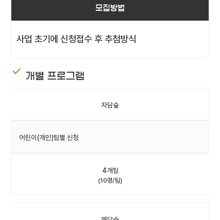
모집방법
사업 초기에 신청접수 후 추첨방식
개별 프로그램
자담숲
어린이(개인)팀별 신청
4개팀
(10명/팀)
깨담숲