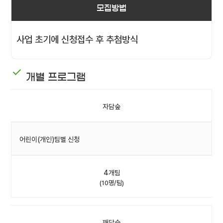
모집방법
사업 초기에 신청접수 후 추첨방식
개별 프로그램
자담숲
어린이(개인)팀별 신청
4개팀
(10명/팀)
깨담숲