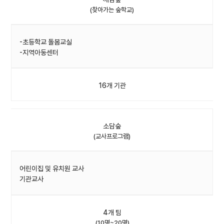
(찾아가는 숲학교)
-초등학교 돌봄교실
-지역아동센터
16개 기관
소담숲
(교사프로그램)
어린이집 및 유치원 교사
기관교사
4개 팀
(10명~20명)