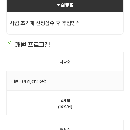
모집방법
사업 초기에 신청접수 후 추첨방식
개별 프로그램
자담숲
어린이(개인)팀별 신청
4개팀
(10명/팀)
깨담숲