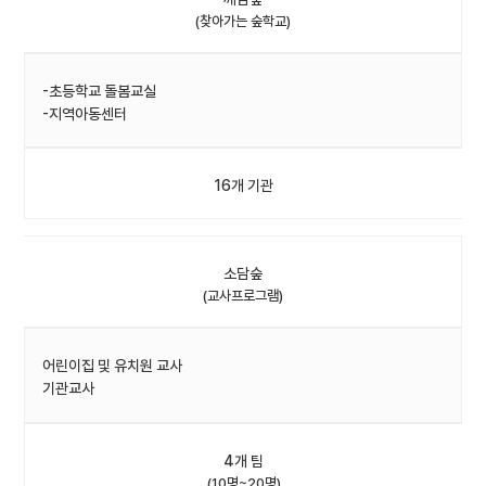
(찾아가는 숲학교)
-초등학교 돌봄교실
-지역아동센터
16개 기관
소담숲
(교사프로그램)
어린이집 및 유치원 교사
기관교사
4개 팀
(10명~20명)