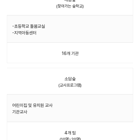
(찾아가는 숲학교)
-초등학교 돌봄교실
-지역아동센터
16개 기관
소담숲
(교사프로그램)
어린이집 및 유치원 교사
기관교사
4개 팀
(10명~20명)