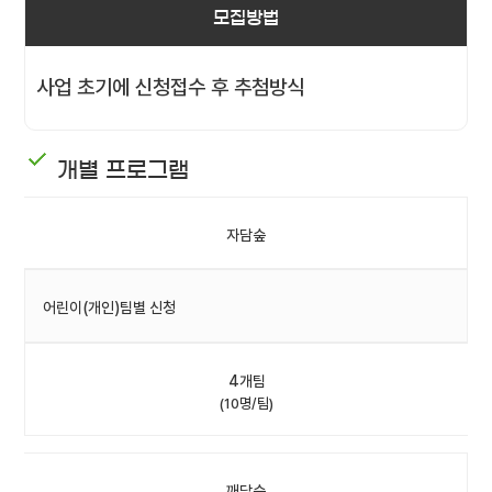
모집방법
사업 초기에 신청접수 후 추첨방식
개별 프로그램
자담숲
어린이(개인)팀별 신청
4개팀
(10명/팀)
깨담숲