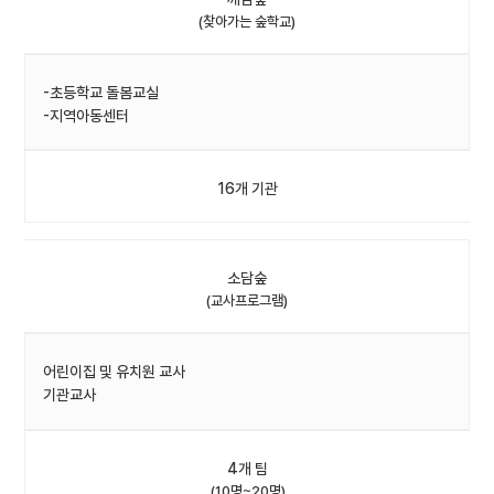
(찾아가는 숲학교)
-초등학교 돌봄교실
-지역아동센터
16개 기관
소담숲
(교사프로그램)
어린이집 및 유치원 교사
기관교사
4개 팀
(10명~20명)