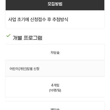
모집방법
사업 초기에 신청접수 후 추첨방식
개별 프로그램
자담숲
어린이(개인)팀별 신청
4개팀
(10명/팀)
깨담숲