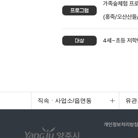
가족숲체험 프로그
프로그램
(홍죽/오산산들
4세~초등 저학
대상
개인정보처리방