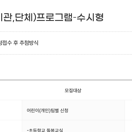
기관,단체)프로그램–수시형
청접수 후 추첨방식
모집대상
어린이(개인)팀별 신청
-초등학교 돌봄교실