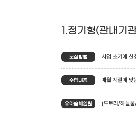
1.정기형(관내기
사업 초기에 신청
모집방법
매월 계절에 맞
수업내용
(도토리/하늘물
유아숲체험원