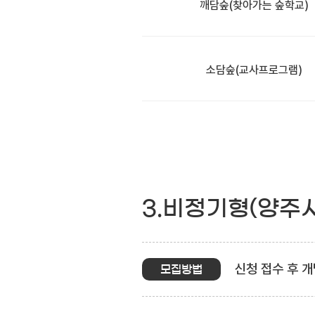
깨담숲
(찾아가는 숲학교)
소담숲
(교사프로그램)
3.비정기형(양주
신청 접수 후 개
모집방법