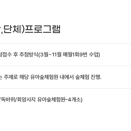
관,단체)프로그램
접수 후 추첨방식(3월~11월 매월1회9번 수업)
는 주제로 해당 유아숲체험원 내에서 숲체험 진행.
/독바위/회암사지 유아숲체험원–4개소)