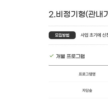
2.비정기형(관내
사업 초기에 신
모집방법
개별 프로그램
프로그램명
자담숲