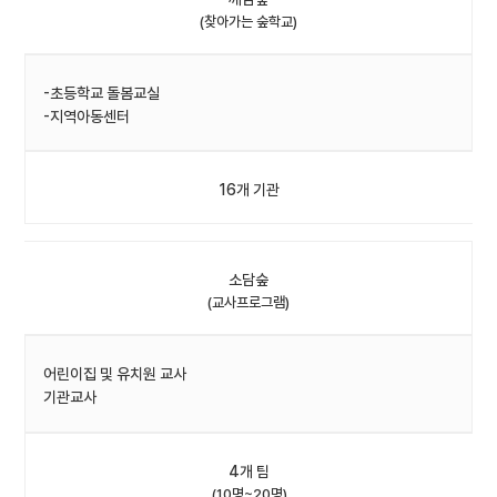
(찾아가는 숲학교)
-초등학교 돌봄교실
-지역아동센터
16개 기관
소담숲
(교사프로그램)
어린이집 및 유치원 교사
기관교사
4개 팀
(10명~20명)