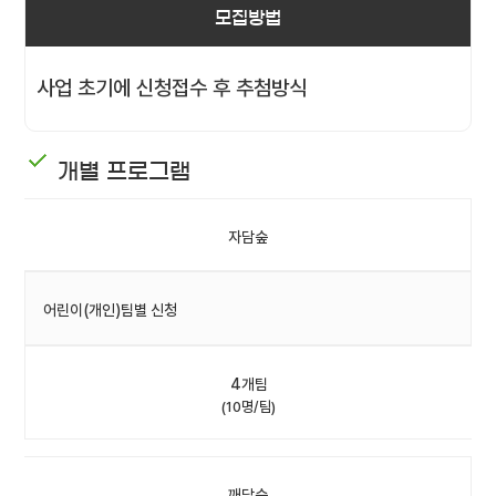
모집방법
사업 초기에 신청접수 후 추첨방식
개별 프로그램
자담숲
어린이(개인)팀별 신청
4개팀
(10명/팀)
깨담숲