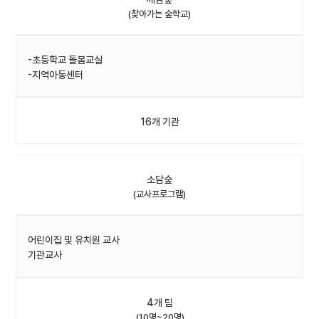
(찾아가는 숲학교)
-초등학교 돌봄교실
-지역아동센터
16개 기관
소담숲
(교사프로그램)
어린이집 및 유치원 교사
기관교사
4개 팀
(10명~20명)