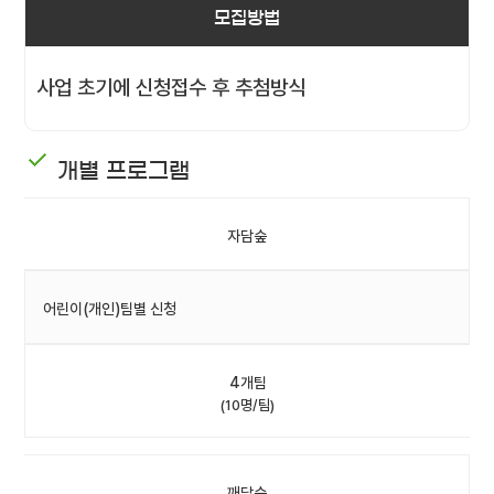
모집방법
사업 초기에 신청접수 후 추첨방식
개별 프로그램
자담숲
어린이(개인)팀별 신청
4개팀
(10명/팀)
깨담숲