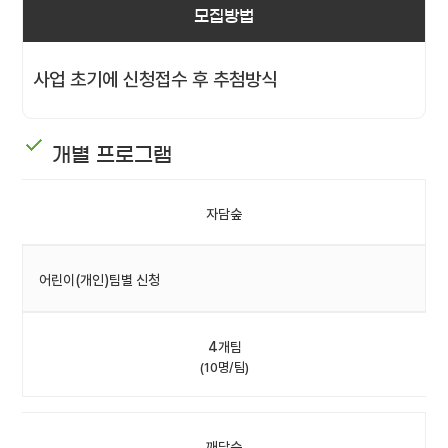
모집방법
사업 초기에 신청접수 후 추첨방식
개별 프로그램
자담숲
어린이(개인)팀별 신청
4개팀
(10명/팀)
깨담숲