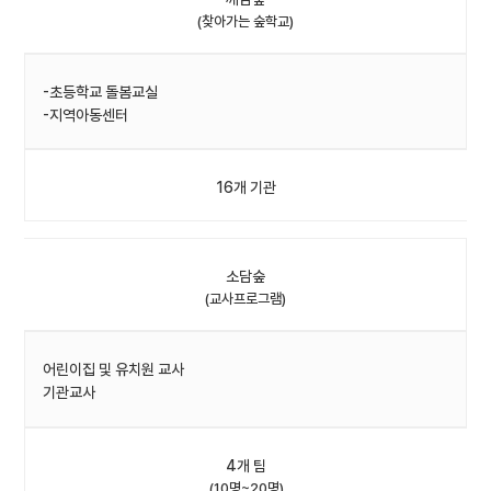
(찾아가는 숲학교)
-초등학교 돌봄교실
-지역아동센터
16개 기관
소담숲
(교사프로그램)
어린이집 및 유치원 교사
기관교사
4개 팀
(10명~20명)