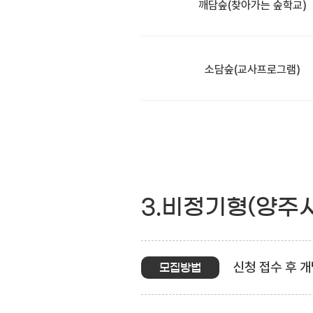
깨담숲
(찾아가는 숲학교)
소담숲
(교사프로그램)
3.비정기형(양주
신청 접수 후 개
모집방법