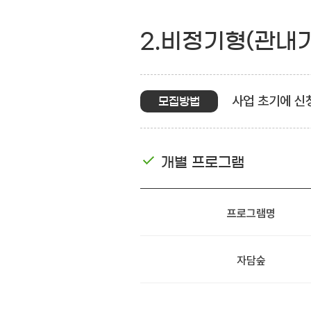
2.비정기형(관내
사업 초기에 신
모집방법
개별 프로그램
프로그램명
자담숲