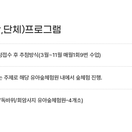
관,단체)프로그램
접수 후 추첨방식(3월~11월 매월1회9번 수업)
는 주제로 해당 유아숲체험원 내에서 숲체험 진행.
/독바위/회암사지 유아숲체험원–4개소)