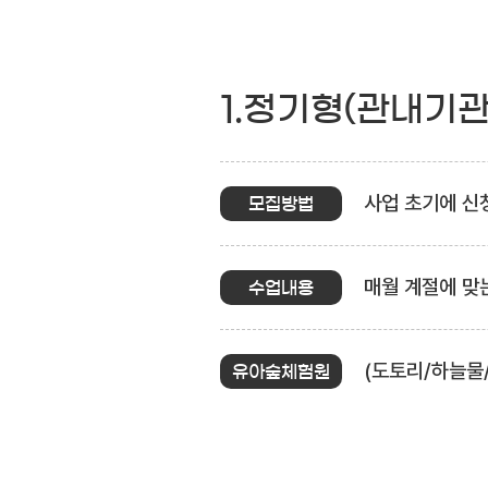
1.정기형(관내기
사업 초기에 신청
모집방법
매월 계절에 맞
수업내용
(도토리/하늘물
유아숲체험원