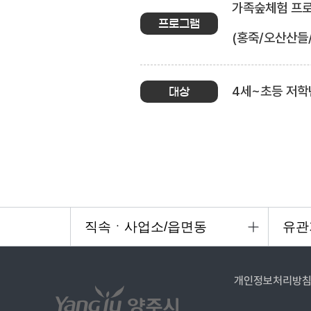
가족숲체험 프로그
프로그램
(홍죽/오산산들
4세~초등 저학
대상
개인정보처리방