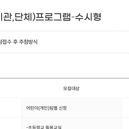
기관,단체)프로그램–수시형
청접수 후 추첨방식
모집대상
어린이(개인)팀별 신청
-초등학교 돌봄교실