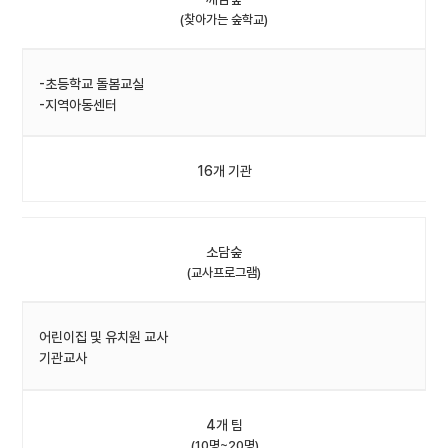
(찾아가는 숲학교)
-초등학교 돌봄교실
-지역아동센터
16개 기관
소담숲
(교사프로그램)
어린이집 및 유치원 교사
기관교사
4개 팀
(10명~20명)