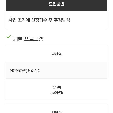
모집방법
사업 초기에 신청접수 후 추첨방식
개별 프로그램
자담숲
어린이(개인)팀별 신청
4개팀
(10명/팀)
깨담숲