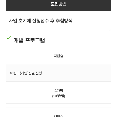
모집방법
사업 초기에 신청접수 후 추첨방식
개별 프로그램
자담숲
어린이(개인)팀별 신청
4개팀
(10명/팀)
깨담숲