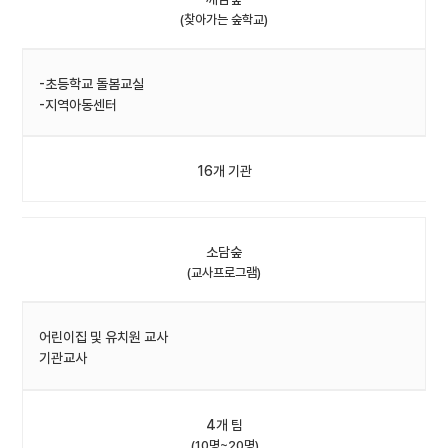
(찾아가는 숲학교)
-초등학교 돌봄교실
-지역아동센터
16개 기관
소담숲
(교사프로그램)
어린이집 및 유치원 교사
기관교사
4개 팀
(10명~20명)