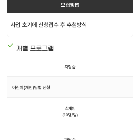
모집방법
사업 초기에 신청접수 후 추첨방식
개별 프로그램
자담숲
어린이(개인)팀별 신청
4개팀
(10명/팀)
깨담숲