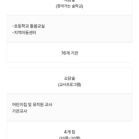
(찾아가는 숲학교)
-초등학교 돌봄교실
-지역아동센터
16개 기관
소담숲
(교사프로그램)
어린이집 및 유치원 교사
기관교사
4개 팀
(10명~20명)