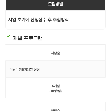
모집방법
사업 초기에 신청접수 후 추첨방식
개별 프로그램
자담숲
어린이(개인)팀별 신청
4개팀
(10명/팀)
깨담숲