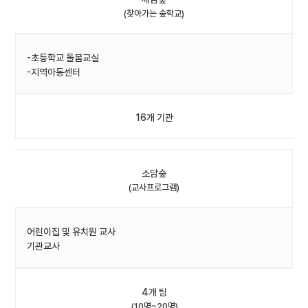
(찾아가는 숲학교)
-초등학교 돌봄교실
-지역아동센터
16개 기관
소담숲
(교사프로그램)
어린이집 및 유치원 교사
기관교사
4개 팀
(10명~20명)