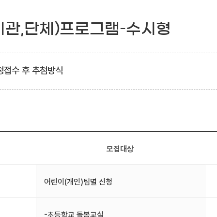
기관,단체)프로그램–수시형
청접수 후 추첨방식
모집대상
어린이(개인)팀별 신청
-초등학교 돌봄교실