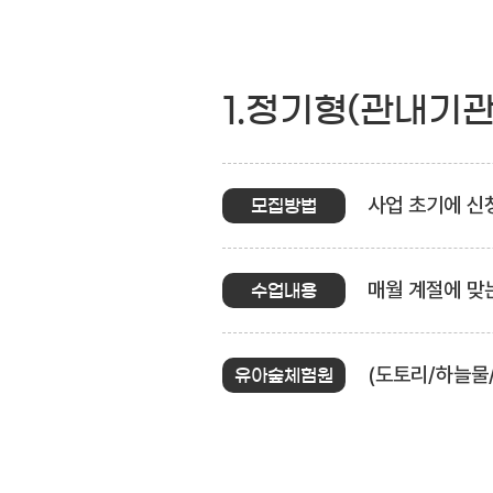
1.정기형(관내기
사업 초기에 신청
모집방법
매월 계절에 맞
수업내용
(도토리/하늘물
유아숲체험원