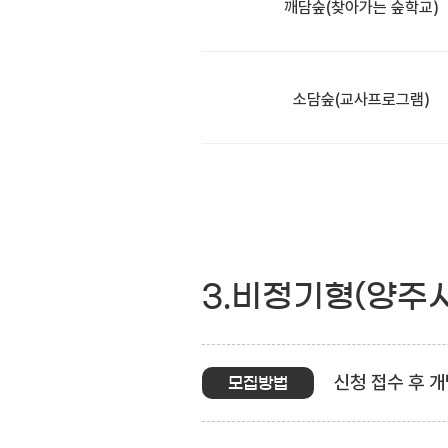
깨담숲
(찾아가는 숲학교)
소담숲
(교사프로그램)
3.비정기형(양주
신청 접수 후 개
모집방법