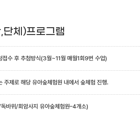
관,단체)프로그램
접수 후 추첨방식(3월~11월 매월1회9번 수업)
는 주제로 해당 유아숲체험원 내에서 숲체험 진행.
/독바위/회암사지 유아숲체험원–4개소)