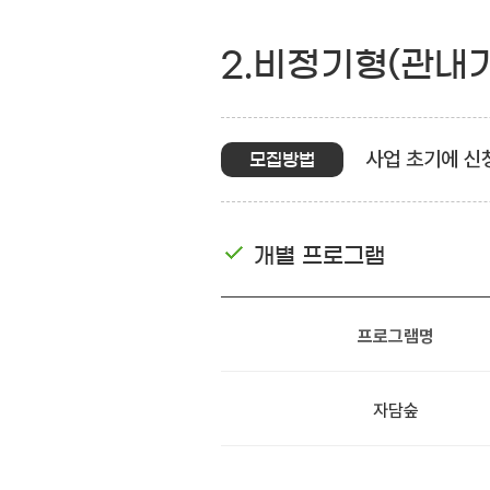
2.비정기형(관내
사업 초기에 신
모집방법
개별 프로그램
프로그램명
자담숲