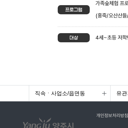
가족숲체험 프로그
프로그램
(홍죽/오산산들
4세~초등 저학
대상
개인정보처리방