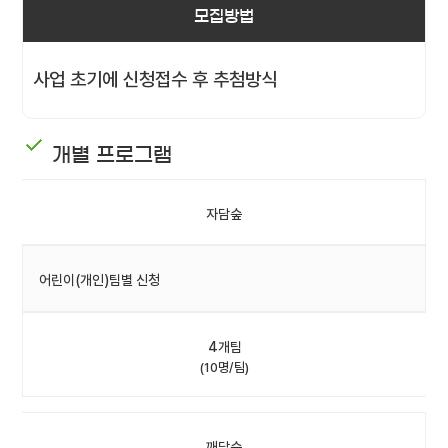
모집방법
사업 초기에 신청접수 후 추첨방식
개별 프로그램
자담숲
어린이(개인)팀별 신청
4개팀
(10명/팀)
깨담숲