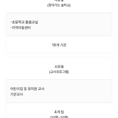
(찾아가는 숲학교)
-초등학교 돌봄교실
-지역아동센터
16개 기관
소담숲
(교사프로그램)
어린이집 및 유치원 교사
기관교사
4개 팀
(10명~20명)