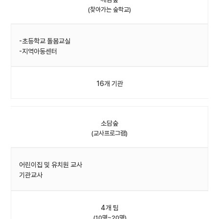
(찾아가는 숲학교)
-초등학교 돌봄교실
-지역아동센터
16개 기관
소담숲
(교사프로그램)
어린이집 및 유치원 교사
기관교사
4개 팀
(10명~20명)