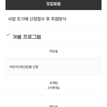
모집방법
사업 초기에 신청접수 후 추첨방식
개별 프로그램
자담숲
어린이(개인)팀별 신청
4개팀
(10명/팀)
깨담숲