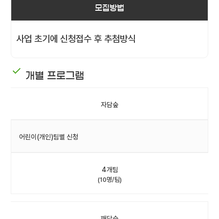
모집방법
사업 초기에 신청접수 후 추첨방식
개별 프로그램
자담숲
어린이(개인)팀별 신청
4개팀
(10명/팀)
깨담숲