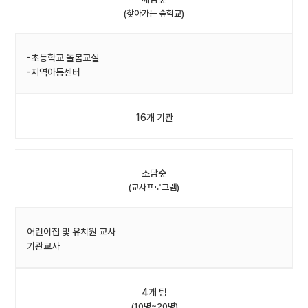
(찾아가는 숲학교)
-초등학교 돌봄교실
-지역아동센터
16개 기관
소담숲
(교사프로그램)
어린이집 및 유치원 교사
기관교사
4개 팀
(10명~20명)