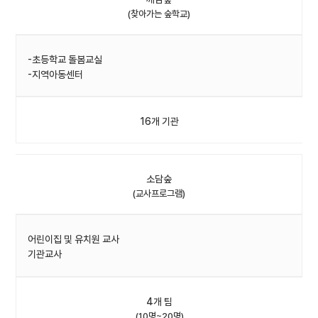
(찾아가는 숲학교)
-초등학교 돌봄교실
-지역아동센터
16개 기관
소담숲
(교사프로그램)
어린이집 및 유치원 교사
기관교사
4개 팀
(10명~20명)