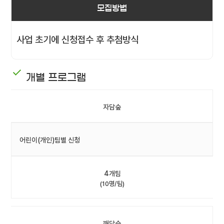
모집방법
사업 초기에 신청접수 후 추첨방식
개별 프로그램
자담숲
어린이(개인)팀별 신청
4개팀
(10명/팀)
깨담숲