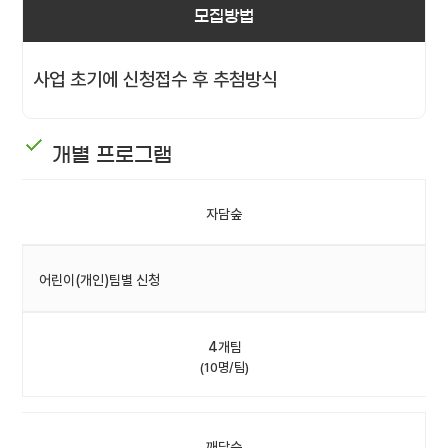
모집방법
사업 초기에 신청접수 후 추첨방식
개별 프로그램
자담숲
어린이(개인)팀별 신청
4개팀
(10명/팀)
깨담숲