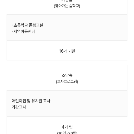
(찾아가는 숲학교)
-초등학교 돌봄교실
-지역아동센터
16개 기관
소담숲
(교사프로그램)
어린이집 및 유치원 교사
기관교사
4개 팀
(10명~20명)