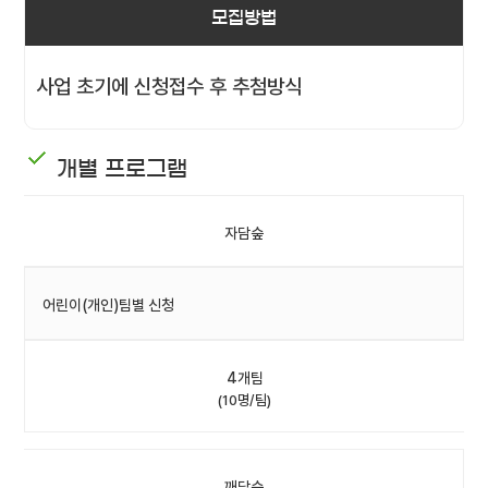
모집방법
사업 초기에 신청접수 후 추첨방식
개별 프로그램
자담숲
어린이(개인)팀별 신청
4개팀
(10명/팀)
깨담숲