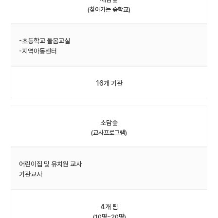
(찾아가는 숲학교)
-초등학교 돌봄교실
-지역아동센터
16개 기관
소담숲
(교사프로그램)
어린이집 및 유치원 교사
기관교사
4개 팀
(10명~20명)