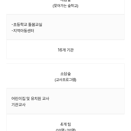
(찾아가는 숲학교)
-초등학교 돌봄교실
-지역아동센터
16개 기관
소담숲
(교사프로그램)
어린이집 및 유치원 교사
기관교사
4개 팀
(10명~20명)