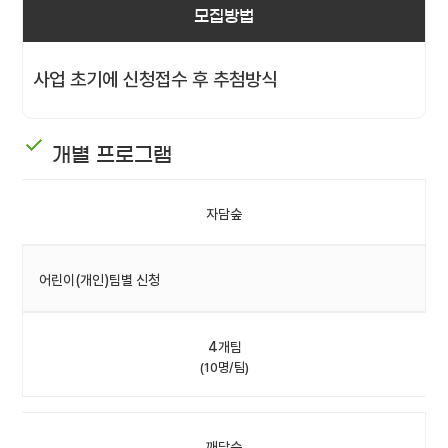
모집방법
사업 초기에 신청접수 후 추첨방식
개별 프로그램
자담숲
어린이(개인)팀별 신청
4개팀
(10명/팀)
깨담숲