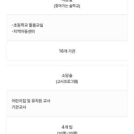
(찾아가는 숲학교)
-초등학교 돌봄교실
-지역아동센터
16개 기관
소담숲
(교사프로그램)
어린이집 및 유치원 교사
기관교사
4개 팀
(10명~20명)