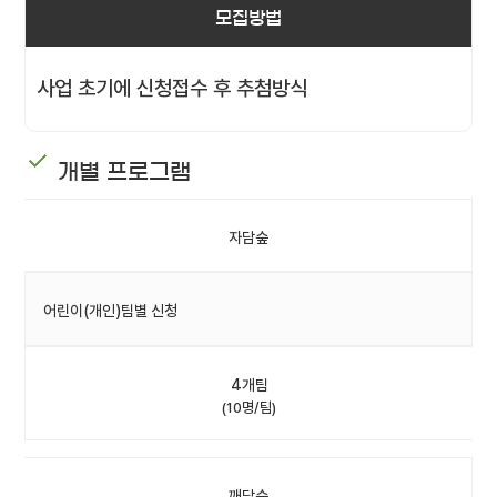
모집방법
사업 초기에 신청접수 후 추첨방식
개별 프로그램
자담숲
어린이(개인)팀별 신청
4개팀
(10명/팀)
깨담숲