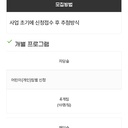
모집방법
사업 초기에 신청접수 후 추첨방식
개별 프로그램
자담숲
어린이(개인)팀별 신청
4개팀
(10명/팀)
깨담숲