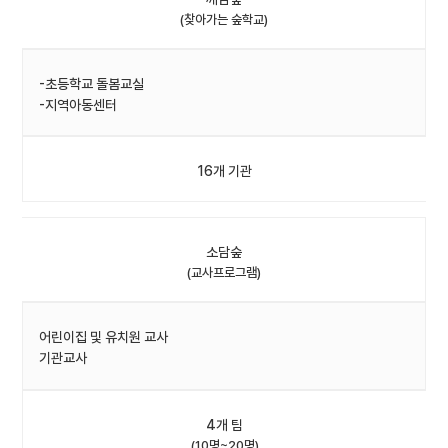
(찾아가는 숲학교)
-초등학교 돌봄교실
-지역아동센터
16개 기관
소담숲
(교사프로그램)
어린이집 및 유치원 교사
기관교사
4개 팀
(10명~20명)