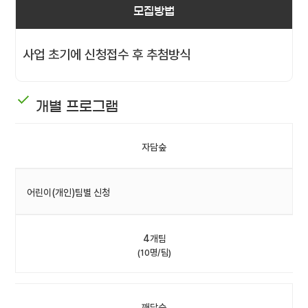
모집방법
사업 초기에 신청접수 후 추첨방식
개별 프로그램
자담숲
어린이(개인)팀별 신청
4개팀
(10명/팀)
깨담숲