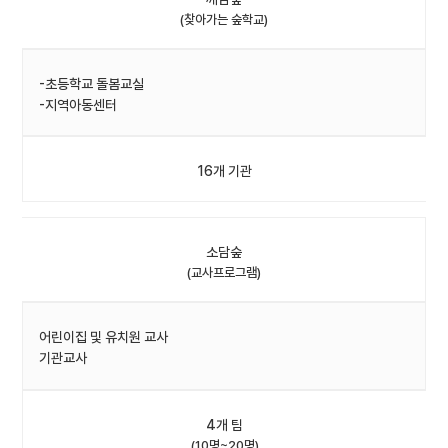
(찾아가는 숲학교)
-초등학교 돌봄교실
-지역아동센터
16개 기관
소담숲
(교사프로그램)
어린이집 및 유치원 교사
기관교사
4개 팀
(10명~20명)