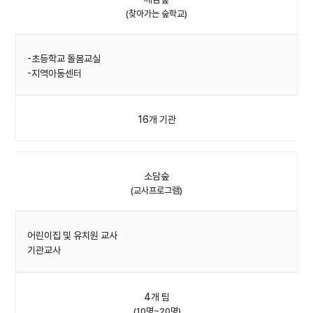
(찾아가는 숲학교)
-초등학교 돌봄교실
-지역아동센터
16개 기관
소담숲
(교사프로그램)
어린이집 및 유치원 교사
기관교사
4개 팀
(10명~20명)