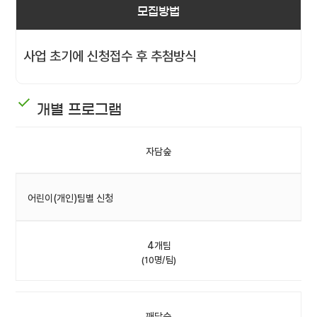
모집방법
사업 초기에 신청접수 후 추첨방식
개별 프로그램
자담숲
어린이(개인)팀별 신청
4개팀
(10명/팀)
깨담숲