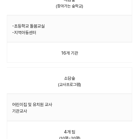
(찾아가는 숲학교)
-초등학교 돌봄교실
-지역아동센터
16개 기관
소담숲
(교사프로그램)
어린이집 및 유치원 교사
기관교사
4개 팀
(10명~20명)