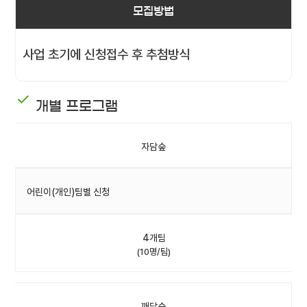
모집방법
사업 초기에 신청접수 후 추첨방식
개별 프로그램
자담숲
어린이(개인)팀별 신청
4개팀
(10명/팀)
깨담숲