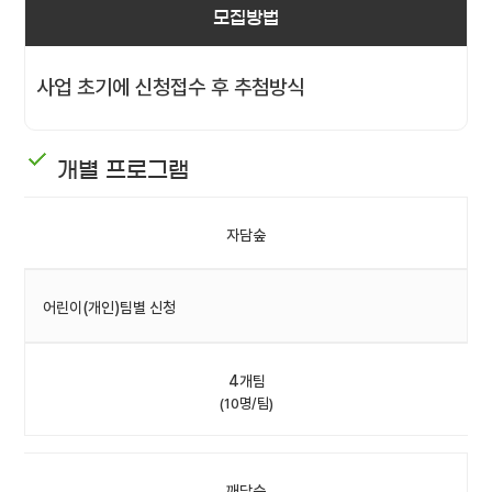
모집방법
사업 초기에 신청접수 후 추첨방식
개별 프로그램
자담숲
어린이(개인)팀별 신청
4개팀
(10명/팀)
깨담숲