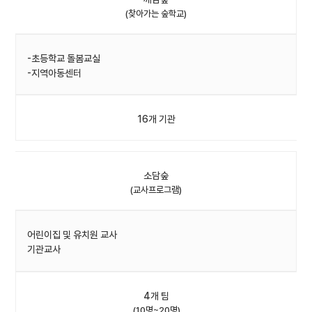
(찾아가는 숲학교)
-초등학교 돌봄교실
-지역아동센터
16개 기관
소담숲
(교사프로그램)
어린이집 및 유치원 교사
기관교사
4개 팀
(10명~20명)