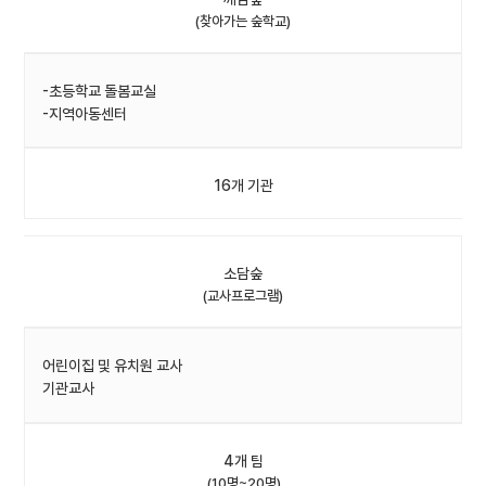
(찾아가는 숲학교)
-초등학교 돌봄교실
-지역아동센터
16개 기관
소담숲
(교사프로그램)
어린이집 및 유치원 교사
기관교사
4개 팀
(10명~20명)