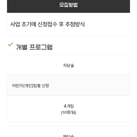
모집방법
사업 초기에 신청접수 후 추첨방식
개별 프로그램
자담숲
어린이(개인)팀별 신청
4개팀
(10명/팀)
깨담숲