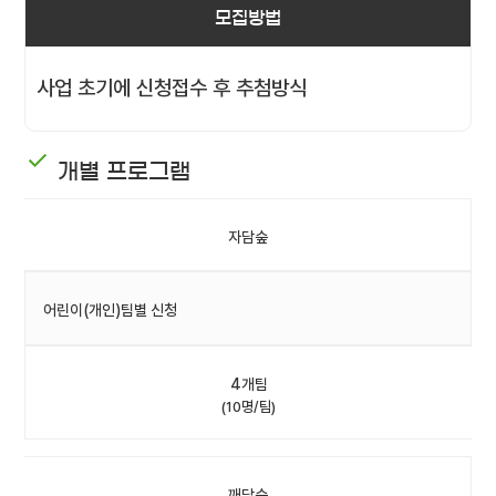
모집방법
사업 초기에 신청접수 후 추첨방식
개별 프로그램
자담숲
어린이(개인)팀별 신청
4개팀
(10명/팀)
깨담숲