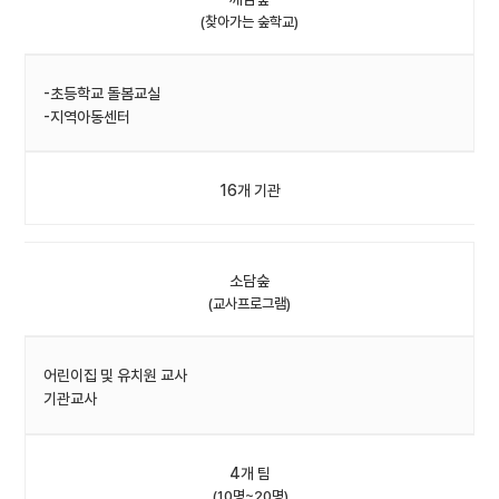
(찾아가는 숲학교)
-초등학교 돌봄교실
-지역아동센터
16개 기관
소담숲
(교사프로그램)
어린이집 및 유치원 교사
기관교사
4개 팀
(10명~20명)