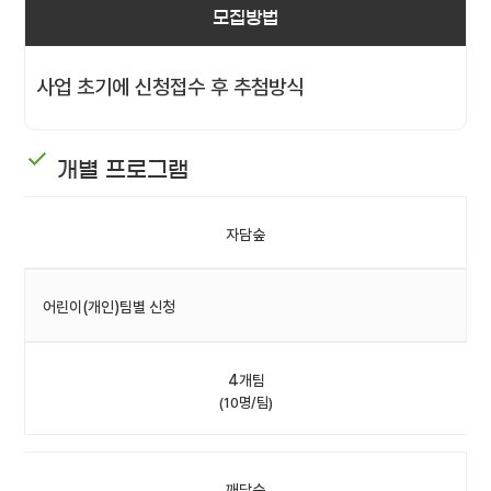
모집방법
사업 초기에 신청접수 후 추첨방식
개별 프로그램
자담숲
어린이(개인)팀별 신청
4개팀
(10명/팀)
깨담숲