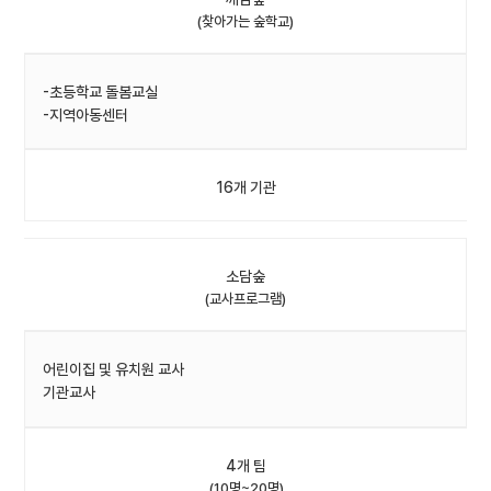
(찾아가는 숲학교)
-초등학교 돌봄교실
-지역아동센터
16개 기관
소담숲
(교사프로그램)
어린이집 및 유치원 교사
기관교사
4개 팀
(10명~20명)