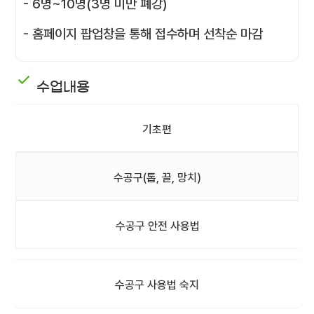
- 6명~10명(3명 미만 폐강)
- 홈페이지 팝업창을 통해 접수하며 선착순 마감
수업내용
기초편
수공구(톱, 끌, 망치)
수공구 안전 사용법
수공구 사용법 숙지