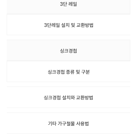
3단 레일
3단레일 설치 및 교환방법
싱크경첩
싱크경첩 종류 및 구분
싱크경첩 설치와 교환방법
기타 가구철물 사용법