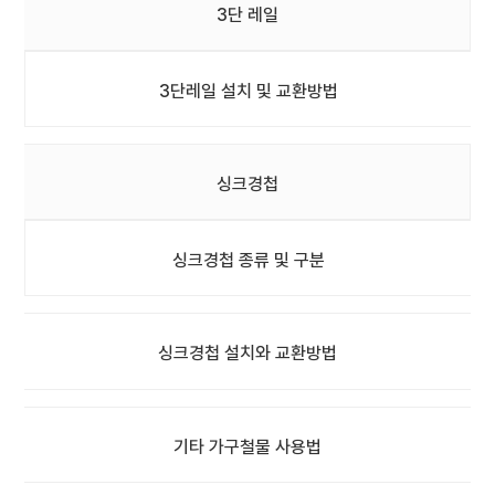
3단 레일
3단레일 설치 및 교환방법
싱크경첩
싱크경첩 종류 및 구분
싱크경첩 설치와 교환방법
기타 가구철물 사용법