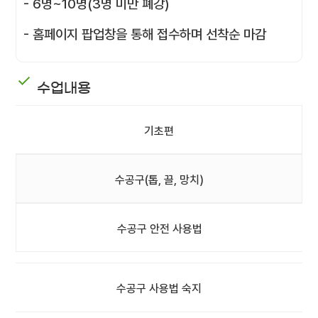
- 6명~10명(3명 미만 폐강)
- 홈페이지 팝업창을 통해 접수하며 선착순 마감
수업내용
기초편
수공구(톱, 끌, 망치)
수공구 안전 사용법
수공구 사용법 숙지