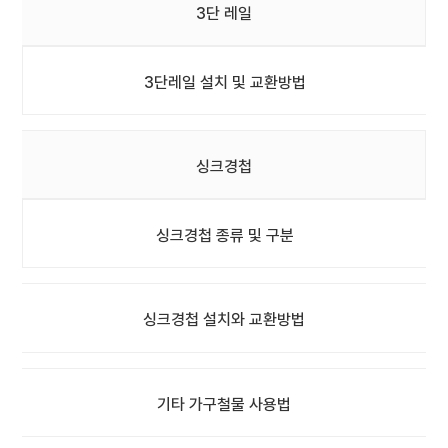
3단 레일
3단레일 설치 및 교환방법
싱크경첩
싱크경첩 종류 및 구분
싱크경첩 설치와 교환방법
기타 가구철물 사용법