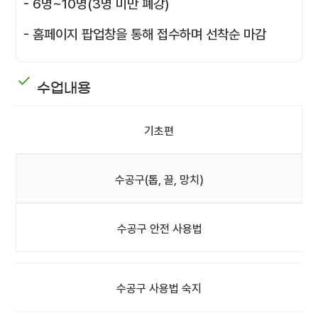
- 6명~10명(3명 미만 폐강)
- 홈페이지 팝업창을 통해 접수하며 선착순 마감
수업내용
기초편
수공구(톱, 끌, 망치)
수공구 안전 사용법
수공구 사용법 숙지