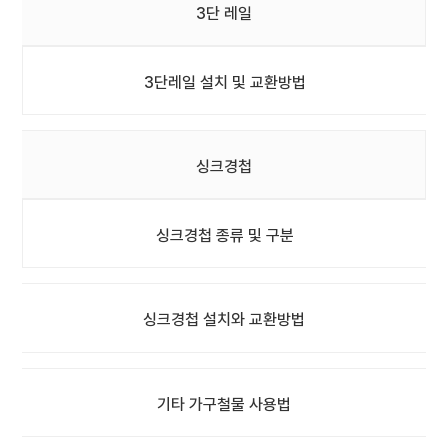
3단 레일
3단레일 설치 및 교환방법
싱크경첩
싱크경첩 종류 및 구분
싱크경첩 설치와 교환방법
기타 가구철물 사용법