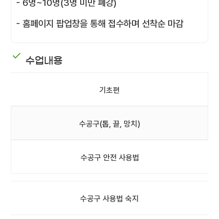
- 6명~10명(3명 미만 폐강)
- 홈페이지 팝업창을 통해 접수하며 선착순 마감
수업내용
기초편
수공구(톱, 끌, 망치)
수공구 안전 사용법
수공구 사용법 숙지