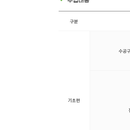
수업내용
구분
수공구(
기초편