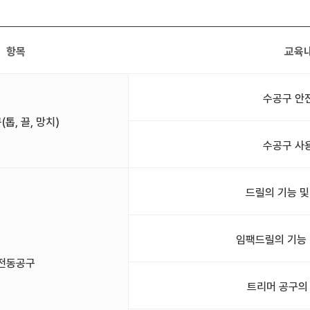
항목
교육
수공구 안
톱, 끌, 망치)
수공구 사
드릴의 기능 및
임팩드릴의 기능 
전동공구
트리머 공구의