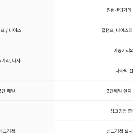
원형샌딩기의 
프 / 바이스
클램프, 바이스의
이중기리의
중기리, 나사
나사의 
3단 레일
3단레일 설치
싱크경첩 종
싱크경첩
싱크경첩 설치