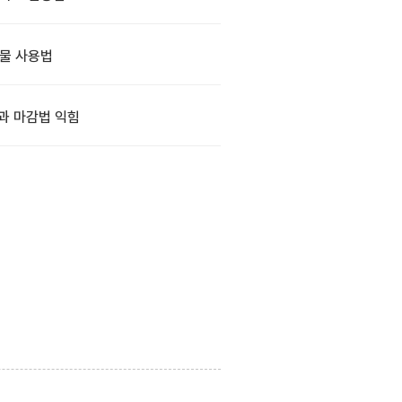
물 사용법
과 마감법 익힘