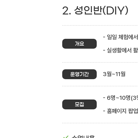
2. 성인반(DIY)
- 일일 체험에
개요
- 실생활에서 
3월~11월
운영기간
- 6명~10명(
모집
- 홈페이지 팝