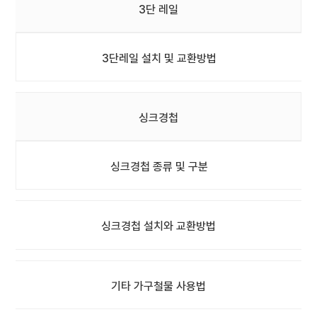
3단 레일
3단레일 설치 및 교환방법
싱크경첩
싱크경첩 종류 및 구분
싱크경첩 설치와 교환방법
기타 가구철물 사용법