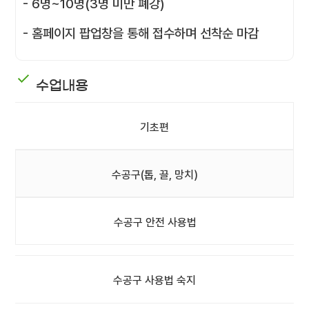
- 6명~10명(3명 미만 폐강)
- 홈페이지 팝업창을 통해 접수하며 선착순 마감
수업내용
기초편
수공구(톱, 끌, 망치)
수공구 안전 사용법
수공구 사용법 숙지