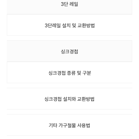
3단 레일
3단레일 설치 및 교환방법
싱크경첩
싱크경첩 종류 및 구분
싱크경첩 설치와 교환방법
기타 가구철물 사용법