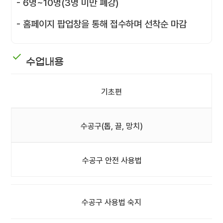
- 6명~10명(3명 미만 폐강)
- 홈페이지 팝업창을 통해 접수하며 선착순 마감
수업내용
기초편
수공구(톱, 끌, 망치)
수공구 안전 사용법
수공구 사용법 숙지