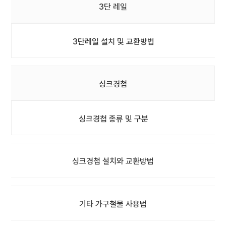
3단 레일
3단레일 설치 및 교환방법
싱크경첩
싱크경첩 종류 및 구분
싱크경첩 설치와 교환방법
기타 가구철물 사용법