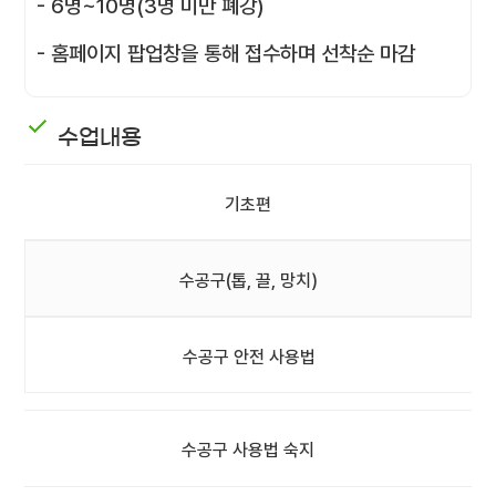
- 6명~10명(3명 미만 폐강)
- 홈페이지 팝업창을 통해 접수하며 선착순 마감
수업내용
기초편
수공구(톱, 끌, 망치)
수공구 안전 사용법
수공구 사용법 숙지