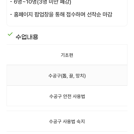
- 6명~10명(3명 미만 폐강)
- 홈페이지 팝업창을 통해 접수하며 선착순 마감
수업내용
기초편
수공구(톱, 끌, 망치)
수공구 안전 사용법
수공구 사용법 숙지