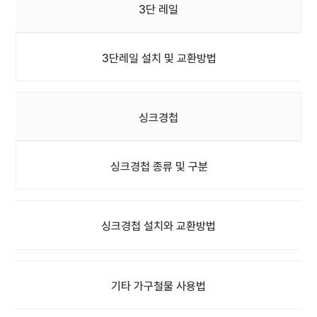
3단 레일
3단레일 설치 및 교환방법
싱크경첩
싱크경첩 종류 및 구분
싱크경첩 설치와 교환방법
기타 가구철물 사용법