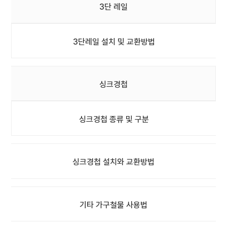
3단 레일
3단레일 설치 및 교환방법
싱크경첩
싱크경첩 종류 및 구분
싱크경첩 설치와 교환방법
기타 가구철물 사용법