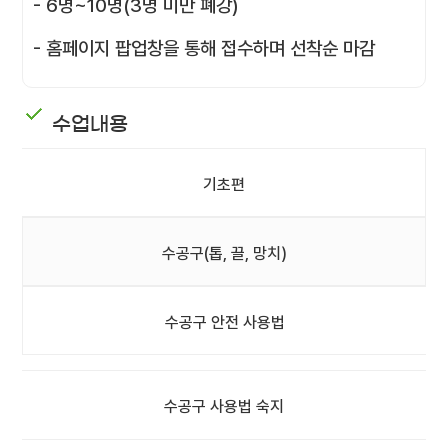
- 6명~10명(3명 미만 폐강)
- 홈페이지 팝업창을 통해 접수하며 선착순 마감
수업내용
기초편
수공구(톱, 끌, 망치)
수공구 안전 사용법
수공구 사용법 숙지