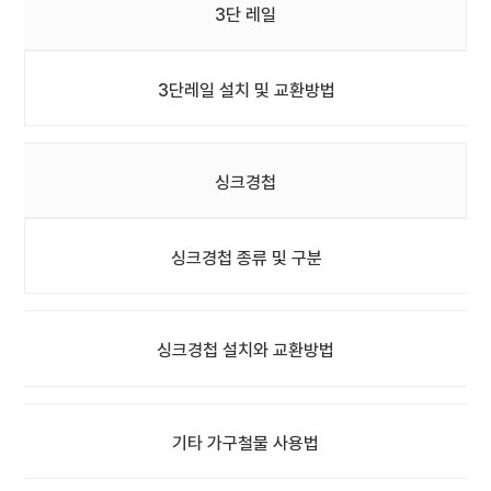
3단 레일
3단레일 설치 및 교환방법
싱크경첩
싱크경첩 종류 및 구분
싱크경첩 설치와 교환방법
기타 가구철물 사용법