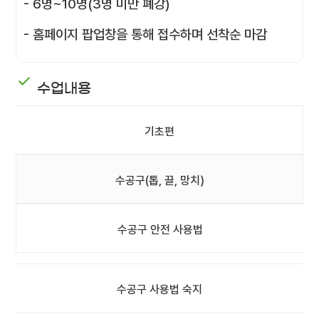
- 6명~10명(3명 미만 폐강)
- 홈페이지 팝업창을 통해 접수하며 선착순 마감
수업내용
기초편
수공구(톱, 끌, 망치)
수공구 안전 사용법
수공구 사용법 숙지