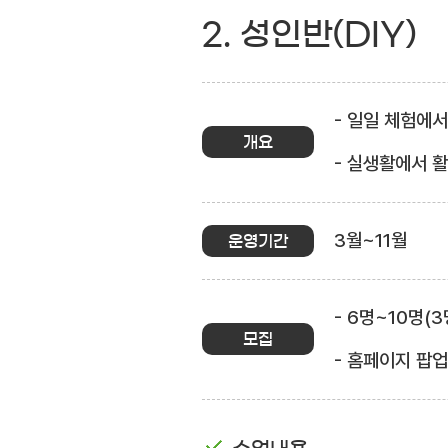
2. 성인반(DIY)
- 일일 체험에
개요
- 실생활에서 
3월~11월
운영기간
- 6명~10명(
모집
- 홈페이지 팝