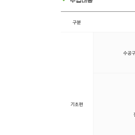
수업내용
구분
수공구(
기초편