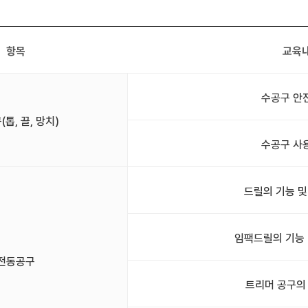
항목
교육
수공구 안
톱, 끌, 망치)
수공구 사
드릴의 기능 및
임팩드릴의 기능 
전동공구
트리머 공구의