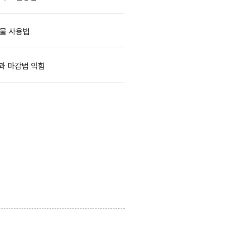
물 사용법
과 마감법 익힘