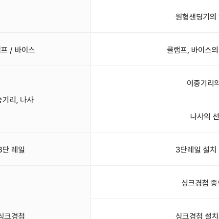
원형샌딩기의 
프 / 바이스
클램프, 바이스의
이중기리의
중기리, 나사
나사의 
3단 레일
3단레일 설치
싱크경첩 종
싱크경첩
싱크경첩 설치