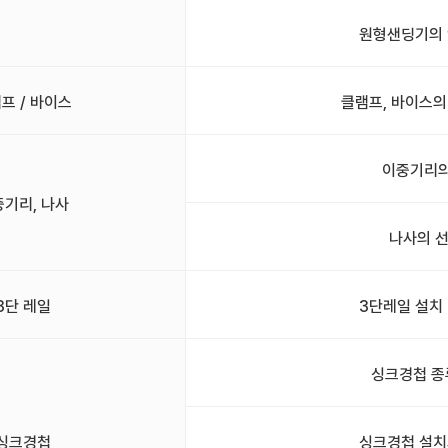
원형샌딩기의 
프 / 바이스
클램프, 바이스의
이중기리의
중기리, 나사
나사의 
3단 레일
3단레일 설치
싱크경첩 종
싱크경첩
싱크경첩 설치