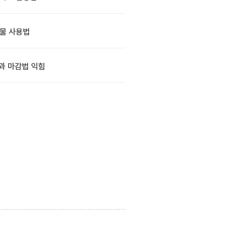
물 사용법
과 마감법 익힘