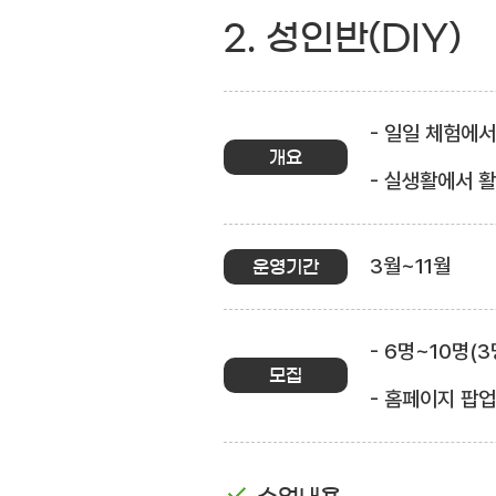
2. 성인반(DIY)
- 일일 체험에
개요
- 실생활에서 
3월~11월
운영기간
- 6명~10명(
모집
- 홈페이지 팝