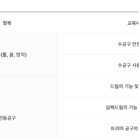
항목
교육
수공구 안
톱, 끌, 망치)
수공구 사
드릴의 기능 및
임팩드릴의 기능 
전동공구
트리머 공구의