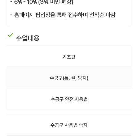
- 6명~10명(3명 미만 폐강)
- 홈페이지 팝업창을 통해 접수하며 선착순 마감
수업내용
기초편
수공구(톱, 끌, 망치)
수공구 안전 사용법
수공구 사용법 숙지