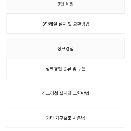
3단 레일
3단레일 설치 및 교환방법
싱크경첩
싱크경첩 종류 및 구분
싱크경첩 설치와 교환방법
기타 가구철물 사용법