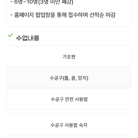
- 6명~10명(3명 미만 폐강)
- 홈페이지 팝업창을 통해 접수하며 선착순 마감
수업내용
기초편
수공구(톱, 끌, 망치)
수공구 안전 사용법
수공구 사용법 숙지