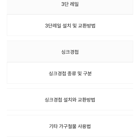
3단 레일
3단레일 설치 및 교환방법
싱크경첩
싱크경첩 종류 및 구분
싱크경첩 설치와 교환방법
기타 가구철물 사용법